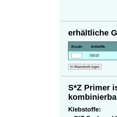
erhältliche
Anzahl
Artikel­Nr.
55510
S*Z Primer
i
kombinierba
Klebstoffe: