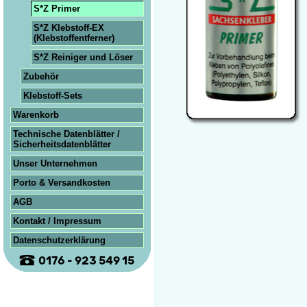
S*Z Primer
S*Z Klebstoff-EX
(Klebstoff­entferner)
S*Z Reiniger und Löser
Zubehör
Klebstoff-Sets
Warenkorb
Technische Datenblätter /
Sicherheits­datenblätter
Unser Unternehmen
Porto & Versandkosten
AGB
Kontakt / Impressum
Datenschutzerklärung