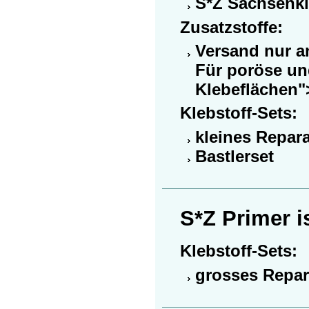
S*Z Sachsen­k
Zusatzstoffe:
Versand nur a
Für poröse un
Klebeflächen"
Klebstoff-Sets:
kleines Repara
Bastlerset
S*Z Primer
i
Klebstoff-Sets:
grosses Repar