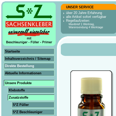
UNSER SERVICE
über 20 Jahre Erfahrung
alle Artikel sofort verfügbar
Regellaufzeiten:
Maxibrief 1 Werktag,
Warensendung 4 Werktage
Startseite
Inhaltsverzeichnis / Sitemap
Direkte Bestellung
Aktuelle Informationen
Unsere Produkte
Klebstoffe
Zusatzstoffe
S*Z Füller
S*Z Beschleuniger