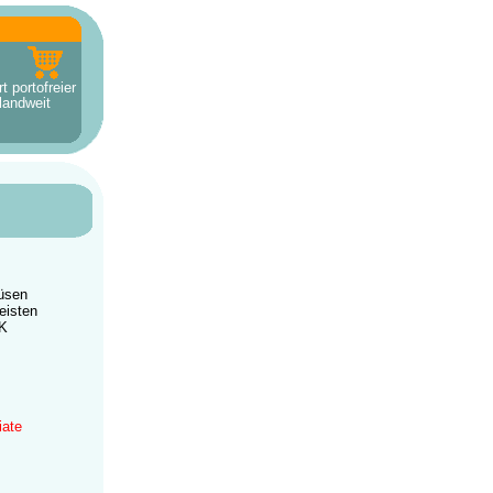
t portofreier
landweit
düsen
meisten
2K
iate