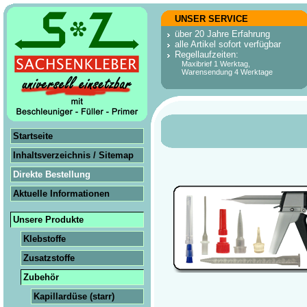
UNSER SERVICE
über 20 Jahre Erfahrung
alle Artikel sofort verfügbar
Regellaufzeiten:
Maxibrief 1 Werktag,
Warensendung 4 Werktage
Startseite
Inhaltsverzeichnis / Sitemap
Direkte Bestellung
Aktuelle Informationen
Unsere Produkte
Klebstoffe
Zusatzstoffe
Zubehör
Kapillar­düse (starr)