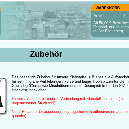
WARENKORB
Artikel
:
0
Ab 50,00 € Bestellwer
Versand, nur deutsch
(außer Päckchen)
Zubehör
Das passende Zubehör für unsere Klebstoffe, z.B spezielle Aufsteck
für sehr filigrane Verklebungen, kurze und lange Tropfspitzen für die 
Gebindegrößen sowie Mischdüsen und die Dosierpistole für den S*Z 
Hochleistungskleber.
Hinweis: Zubehör bitte nur in Verbindung mit Klebstoff bestellen (in
angemessener Stückzahl).
Note: Please order accessory only together with adhesives (in appropr
quantity).