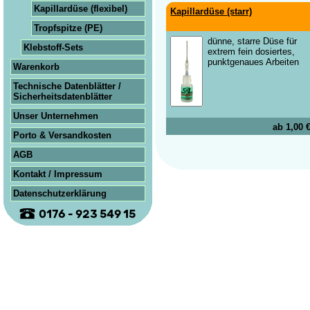
Kapillardüse (flexibel)
Kapillar­düse (starr)
Tropf­spitze (PE)
dünne, starre Düse für
Klebstoff-Sets
extrem fein dosiertes,
punktgenaues Arbeiten
Warenkorb
Technische Datenblätter /
Sicherheits­datenblätter
Unser Unternehmen
ab 1,00 
Porto & Versandkosten
AGB
Kontakt / Impressum
Datenschutzerklärung