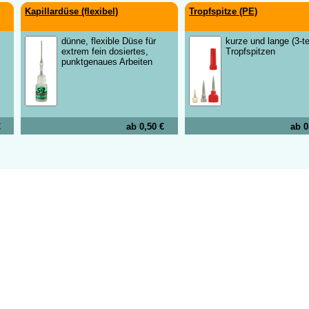
Kapillardüse (flexibel)
Tropf­spitze (PE)
dünne, flexible Düse für
kurze und lange (3-te
extrem fein dosiertes,
Tropfspitzen
punktgenaues Arbeiten
€
ab 0,50 €
ab 0