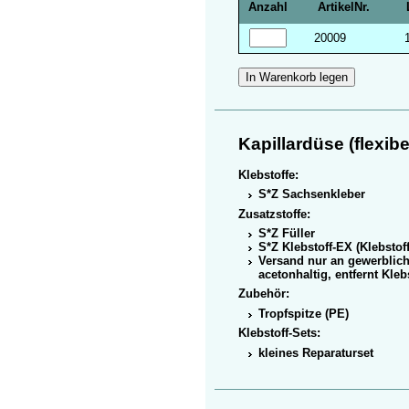
Anzahl
Artikel­Nr.
20009
Kapillardüse (flexibe
Klebstoffe:
S*Z Sachsen­kleber
Zusatzstoffe:
S*Z Füller
S*Z Klebstoff-EX (Klebstoff
Versand nur an gewerblic
acetonhaltig, entfernt Kleb
Zubehör:
Tropf­spitze (PE)
Klebstoff-Sets:
kleines Reparaturset