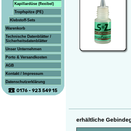
Kapillardüse (flexibel)
Tropf­spitze (PE)
Klebstoff-Sets
Warenkorb
Technische Datenblätter /
Sicherheits­datenblätter
Unser Unternehmen
Porto & Versandkosten
AGB
Kontakt / Impressum
Datenschutzerklärung
erhältliche Gebinde