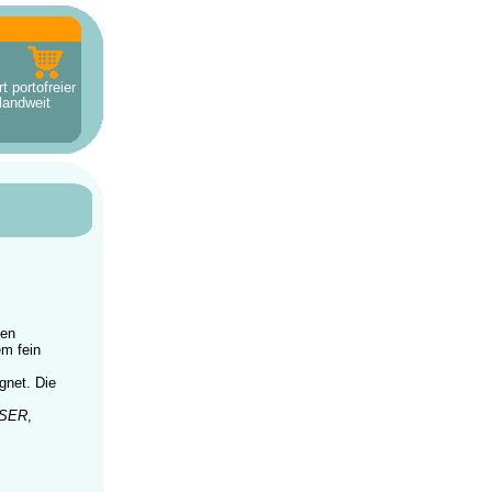
t portofreier
landweit
len
em fein
gnet. Die
ÖSER
,