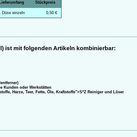
Liefer­umfang
Stück­preis
1 Düse einzeln
0,50 €
l)
ist mit folgenden Artikeln kombinierbar:
­entferner)
he Kunden oder Werkstätten
stoffe, Harze, Teer, Fette, Öle, Kraftstoffe">S*Z Reiniger und Löser