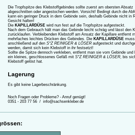
Die Tropfspitze des Klebstoffgebindes sollte zuerst am obersten Absatz
abgeschnitten oder angestochen werden. Vorsicht! Bedingt durch die Abf
kann ein geringer Druck in dem Gebinde sein, deshalb Gebinde nicht in 
Gesicht halten!
Die
KAPILLARDÜSE
wird nun fest auf die Tropfspitze aufgesteckt.
Nach dem Gebrauch hält man das Gebinde leicht schräg und lässt den K
zurücklaufen. Verbleibenden Klebstoff am Ansatz der Kapillare entfernt 
mehrfaches leichtes Drücken des Gebindes. Die
KAPILLARDÜSE
muss
anschließend auf den
S*Z REINIGER & LÖSER
aufgesteckt und durchg
werden, damit sich kein Klebstoff in ihr festsetzt!
Sollte die Spitze dennoch verkleben, entfernt man sie vom Gebinde und l
ein kleines, geschlossenes Gefäß mit
S*Z REINIGER & LÖSER
, bis sic
Klebstoff gelöst hat.
Lagerung
Es gibt keine Lagerbeschränkung.
Noch Fragen oder Probleme? - Anruf genügt!
0351 - 203 77 56
/
info@sachsenkleber.de
grössen
: