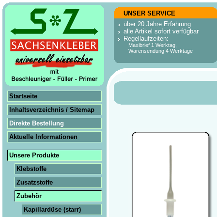
UNSER SERVICE
über 20 Jahre Erfahrung
alle Artikel sofort verfügbar
Regellaufzeiten:
Maxibrief 1 Werktag,
Warensendung 4 Werktage
Startseite
Inhaltsverzeichnis / Sitemap
Direkte Bestellung
Aktuelle Informationen
Unsere Produkte
Klebstoffe
Zusatzstoffe
Zubehör
Kapillar­düse (starr)