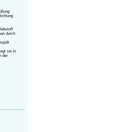
üllung
Richtung
lebstoff
man durch
espült
egt sie in
h der