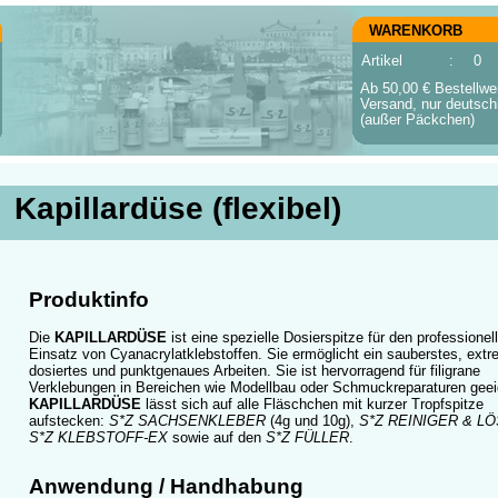
WARENKORB
Artikel
:
0
Ab 50,00 € Bestellwer
Versand, nur deutsch
(außer Päckchen)
Kapillardüse (flexibel)
Produktinfo
Die
KAPILLARDÜSE
ist eine spezielle Dosierspitze für den professionel
Einsatz von Cyanacrylatklebstoffen. Sie ermöglicht ein sauberstes, extr
dosiertes und punktgenaues Arbeiten. Sie ist hervorragend für filigrane
Verklebungen in Bereichen wie Modellbau oder Schmuckreparaturen geei
KAPILLARDÜSE
lässt sich auf alle Fläschchen mit kurzer Tropfspitze
aufstecken:
S*Z SACHSENKLEBER
(4g und 10g),
S*Z REINIGER & L
S*Z KLEBSTOFF-EX
sowie auf den
S*Z FÜLLER
.
Anwendung / Handhabung